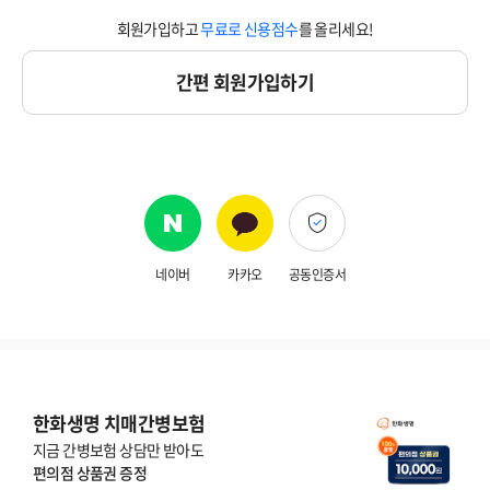
계
회원가입하고
무료로 신용점수
를 올리세요!
정
으
간편 회원가입하기
로
로
그
인
해
주
네이버
카카오
공동인증서
세
요
.
한화생명 치매간병보험
지금 간병보험 상담만 받아도
편의점 상품권 증정