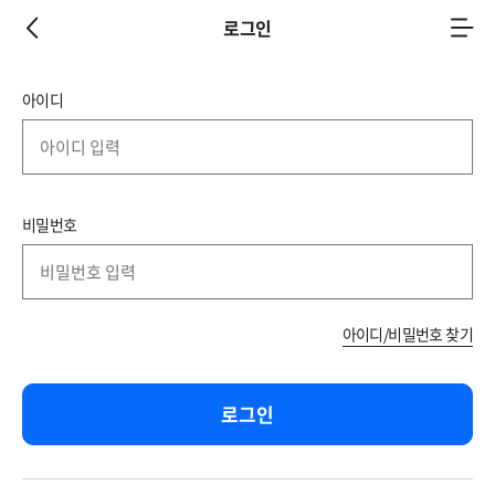
로그인
아
아이디
이
디
또
비밀번호
는
네
이
버
아이디/비밀번호 찾기
/
카
로그인
카
오