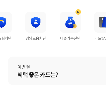
조회차단
명의도용차단
대출가능진단
카드발
이번 달
혜택 좋은 카드는?