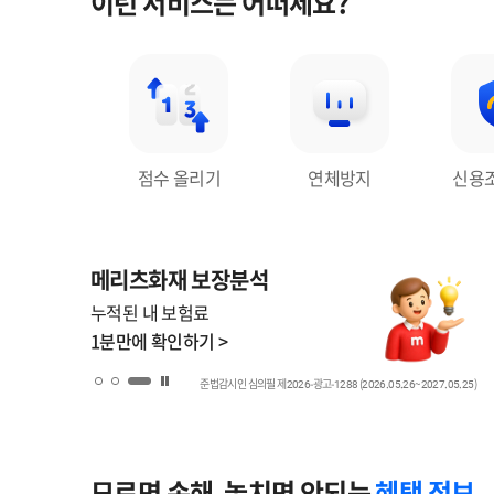
이런 서비스는 어떠세요?
점수 올리기
연체방지
신용
메리츠화재 보장분석
누적된 내 보험료
1분만에 확인하기 >
준법감시인 심의필 제2026-광고-1288 (2026.05.26~2027.05.25)
배너 일시 정지
모르면 손해, 놓치면 안되는
혜택 정보