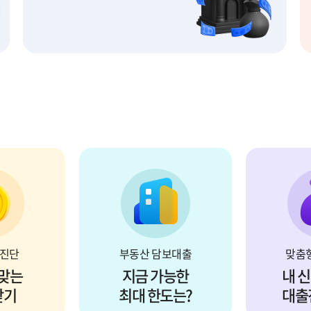
 혜택까지
예측하기
담보
분석부터
담보계산기로
신
진단
부동산 담보대출
맞춤
 맞는
지금 가능한
내 
받기
최대 한도는?
대출