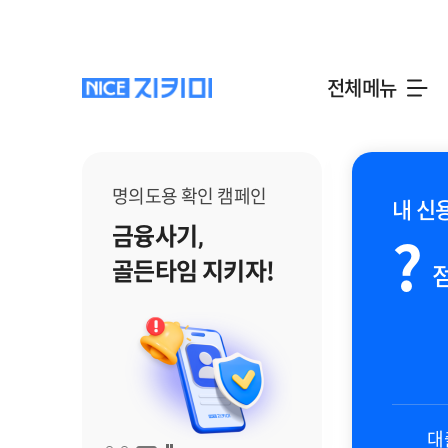
전체메뉴
명의도용 확인 캠페인
 채무안정등급은?
내 신
금융사기,
?
?
골든타임 지키자!
나이스지키미 독점 공개
대