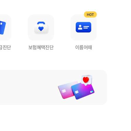
급진단
보험혜택진단
이름어때