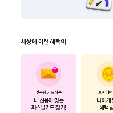
세상에 이런 혜택이
진단받기
자동차 보험
혜택좋은 카드
무료 보장
맞춤형 카드상품
보험혜택
내 신용에 맞는
나에게
퍼스널카드 찾기!
혜택 