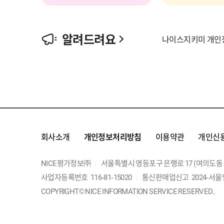
알려드려요
제목
나이스지키미 개인
회사소개
개인정보처리방침
이용약관
개인신
NICE평가정보㈜
주소
서울특별시 영등포구 은행로 17 (여의도동 1
회사명
사업자등록번호
116-81-15020
통신판매업신고
2024-서울
COPYRIGHT© NICE INFORMATION SERVICE RESERVED.