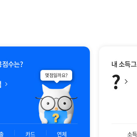
용점수는?
내 소득그
?
몇점일까요?
점
출
카드
연체
소득