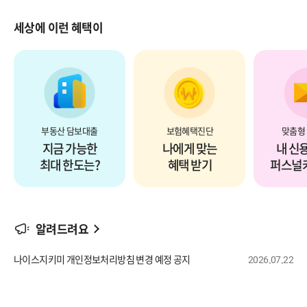
세상에 이런 혜택이
예측하기
자동차 보험 혜택까지
진
담보계산기로
무료 보장분석부터
혜택좋
부동산 담보대출
보험혜택진단
맞춤형
지금 가능한
나에게 맞는
내 신
최대 한도는?
혜택 받기
퍼스널카
알려드려요
제목
나이스지키미 개인정보처리방침 변경 예정 공지
2026.07.22
등록일