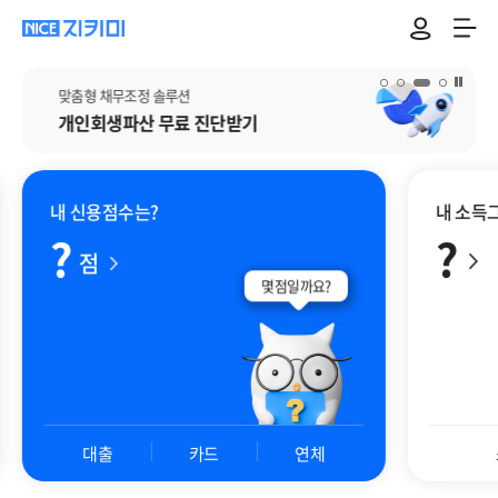
맞춤형 채무조정 솔루션
배너 일시 정지
개인회생파산
무료 진단받기
내 신용점수는?
내 소득
?
?
점
몇점일까요?
대출
카드
연체