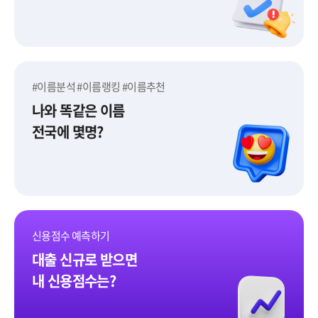
#이름분석 #이름랭킹 #이름추천
나와 똑같은 이름
전국에 몇명?
이름어때
신용점수 예측하기
대출 신규로 받으면
내 신용점수는?
신용점수 예측하기