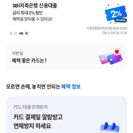
SBI저축은행 신용대출
금리 최대 2% 할인
혜택을 받아볼 수 있어요!
저축은행중앙회 심의필 2025-01295
('25.11.05~26.11.04)
배너 일시 정지
이번 달
혜택 좋은 카드는?
모르면 손해, 놓치면 안되는
혜택 정보
카드/대출 연체방지
카드 결제일 알람받고
연체방지 하세요
카드/대출 연체방지