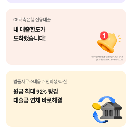
OK저축은행 신용대출
내 대출한도가
도착했습니다!
OK저축은행
법률사무소태윤 개인회생/파산
원금 최대 92% 탕감
대출금 연체 바로해결
법률사무소 태윤