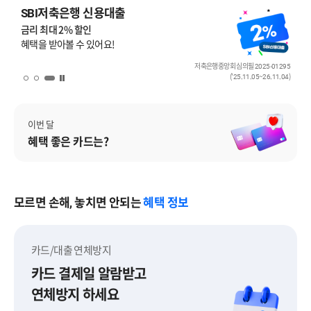
SBI저축은행 신용대출
금리 최대 2% 할인
혜택을 받아볼 수 있어요!
저축은행중앙회 심의필 2025-01295
('25.11.05~26.11.04)
배너 일시 정지
이번 달
혜택 좋은 카드는?
모르면 손해, 놓치면 안되는
혜택 정보
카드/대출 연체방지
카드 결제일 알람받고
연체방지 하세요
카드/대출 연체방지