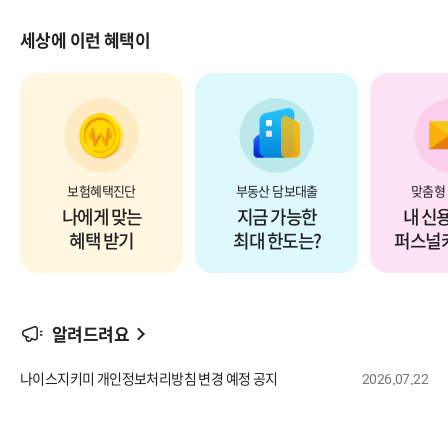
세상에 이런 혜택이
자동차 보험 혜택까지
예측하기
진
무료 보장분석부터
담보계산기로
혜택좋
보험혜택진단
부동산 담보대출
맞춤형
나에게 맞는
지금 가능한
내 신
혜택 받기
최대 한도는?
퍼스널카
알려드려요
제목
나이스지키미 개인정보처리방침 변경 예정 공지
2026.07.22
등록일