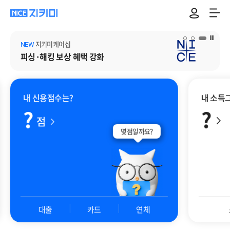
NEW
지키미케어십
배너 일시 정지
피싱·해킹
보상 혜택 강화
내 신용점수는?
내 소득
?
?
점
몇점일까요?
대출
카드
연체