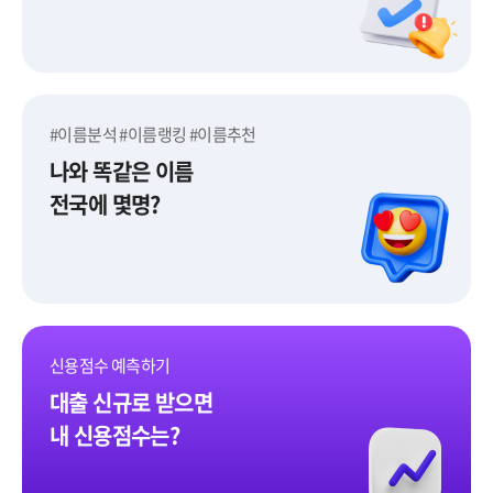
#이름분석 #이름랭킹 #이름추천
나와 똑같은 이름
전국에 몇명?
이름어때
신용점수 예측하기
대출 신규로 받으면
내 신용점수는?
신용점수 예측하기