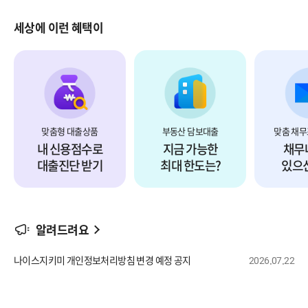
세상에 이런 혜택이
담보까지 진단
예측하기
확
신용부터
담보계산기로
맞춤형
맞춤형 대출상품
부동산 담보대출
맞춤 채무
내 신용점수로
지금 가능한
채무
대출진단 받기
최대 한도는?
있으
알려드려요
제목
나이스지키미 개인정보처리방침 변경 예정 공지
2026.07.22
등록일