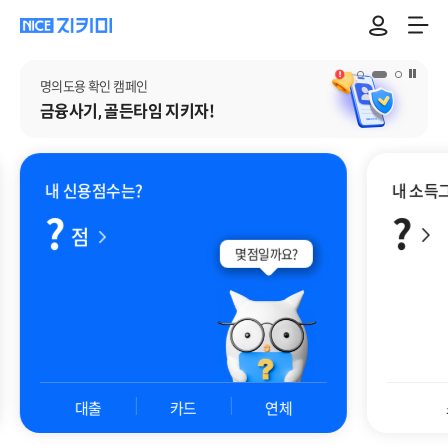
누적된 내 보험내역
배너 일시 정지
1분 만에
무료 점검하세요
내 신용점수는?
내 소득
?
?
점
몇점일까요?
대출
카드
연체