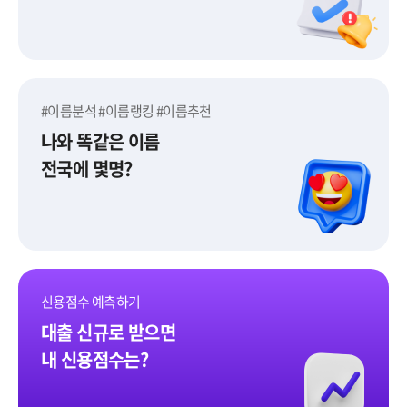
#이름분석 #이름랭킹 #이름추천
나와 똑같은 이름
전국에 몇명?
이름어때
신용점수 예측하기
대출 신규로 받으면
내 신용점수는?
신용점수 예측하기