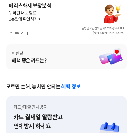
SBI저축은행 신용대출
금리 최대 2% 할인
혜택을 받아볼 수 있어요!
저축은행중앙회 심의필 2025-
('25.11.05~26
배너 일시 정지
이번 달
혜택 좋은 카드는?
모르면 손해, 놓치면 안되는
혜택 정보
카드/대출 연체방지
카드 결제일 알람받고
연체방지 하세요
카드/대출 연체방지